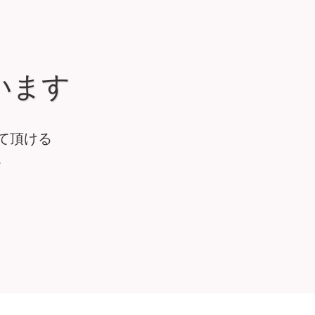
います
て頂ける
。