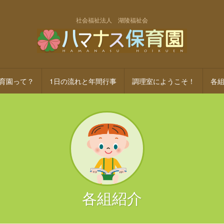
社会福祉法人 湖陵福祉会
育園って？
1日の流れと年間行事
調理室にようこそ！
各
各組紹介